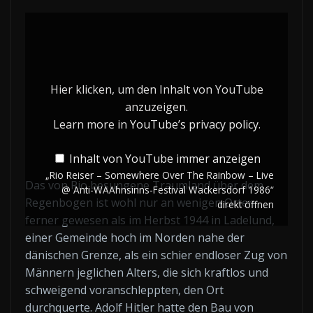
„Rio
Reiser
–
Somewhere
Hier klicken, um den Inhalt von YouTube
Over
anzuzeigen.
The
Learn more in
YouTube’s privacy policy
.
Rainbow
Inhalt von YouTube immer anzeigen
–
„Rio Reiser – Somewhere Over The Rainbow – Live
Live
Das von Rio besungene Traumland über dem
@ Anti-WAAhnsinns-Festival Wackersdorf 1986“
@
Regenbogen ist wohl nur an wenigen Orten
direkt öffnen
Anti-
ferner gewesen als im Herbst 1944 in Ladelund,
WAAhnsinns-
einer Gemeinde hoch im Norden nahe der
dänischen Grenze, als ein schier endloser Zug von
Festival
Männern jeglichen Alters, die sich kraftlos und
Wackersdorf
schweigend voranschleppten, den Ort
1986“
durchquerte. Adolf Hitler hatte den Bau von