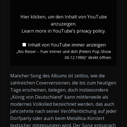
–
Fuer
Hier klicken, um den Inhalt von YouTube
immer
anzuzeigen.
und
Learn more in
YouTube’s privacy policy
.
dich
Inhalt von YouTube immer anzeigen
(Peters
„Rio Reiser – Fuer immer und dich (Peters Pop-Show
Pop-
06.12.1986)“ direkt öffnen
Show
06.12.1986)“
Mancher Song des Albums ist zeitlos, wie die
von
zahlreichen Coverversionen, die bis zum heutigen
YouTube
Tage erscheinen, belegen, doch insbesondere
anzeigen
„König von Deutschland“ kann mittlerweile als
modernes Volkslied bezeichnet werden, das auch
Jahrzehnte nach seiner Veröffentlichung auf jeder
Dorfparty oder auch beim Metallica-Konzert
textsicher mitgesungen wird. Der Song entsprach