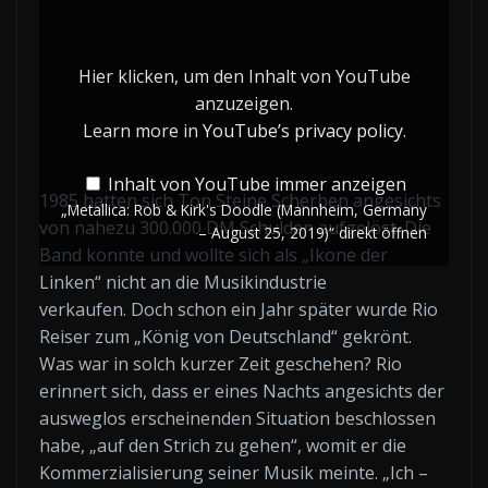
Rob
&
Kirk's
Hier klicken, um den Inhalt von YouTube
Doodle
anzuzeigen.
(Mannheim,
Learn more in
YouTube’s privacy policy
.
Germany
Inhalt von YouTube immer anzeigen
–
1985 hatten sich Ton Steine Scherben angesichts
„Metallica: Rob & Kirk's Doodle (Mannheim, Germany
August
von nahezu 300.000 DM Schulden aufgelöst. Die
– August 25, 2019)“ direkt öffnen
25,
Band konnte und wollte sich als „Ikone der
2019)“
Linken“ nicht an die Musikindustrie
von
verkaufen. Doch schon ein Jahr später wurde Rio
Reiser zum „König von Deutschland“ gekrönt.
YouTube
Was war in solch kurzer Zeit geschehen? Rio
anzeigen
erinnert sich, dass er eines Nachts angesichts der
ausweglos erscheinenden Situation beschlossen
habe, „auf den Strich zu gehen“, womit er die
Kommerzialisierung seiner Musik meinte. „Ich –