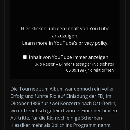
„Rio
Reiser
–
Blinder
Hier klicken, um den Inhalt von YouTube
Passagier
anzuzeigen.
(Na
Learn more in
YouTube’s privacy policy
.
siehste!
Inhalt von YouTube immer anzeigen
05.09.1987)“
„Rio Reiser – Blinder Passagier (Na siehste!
von
05.09.1987)“ direkt öffnen
YouTube
anzeigen
Die Tournee zum Album war dennoch ein voller
Erfolg und führte Rio auf Einladung der FDJ im
Oktober 1988 für zwei Konzerte nach Ost-Berlin,
wo er frenetisch gefeiert wurde. Einer der beiden
Auftritte, für die Rio noch einige Scherben-
Klassiker mehr als üblich ins Programm nahm,