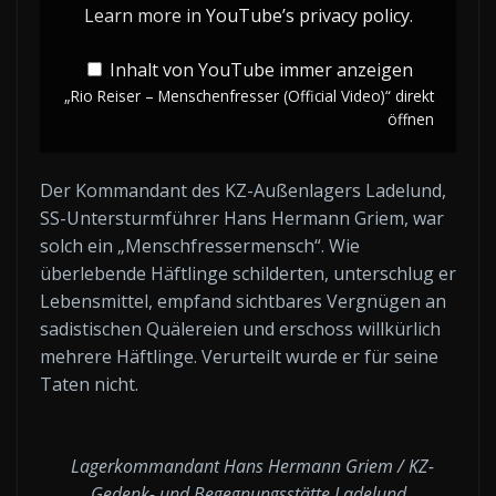
Video)“
Learn more in
YouTube’s privacy policy
.
von
Inhalt von YouTube immer anzeigen
YouTube
„Rio Reiser – Menschenfresser (Official Video)“ direkt
anzeigen
öffnen
Der Kommandant des KZ-Außenlagers Ladelund,
SS-Untersturmführer Hans Hermann Griem, war
solch ein „Menschfressermensch“. Wie
überlebende Häftlinge schilderten, unterschlug er
Lebensmittel, empfand sichtbares Vergnügen an
sadistischen Quälereien und erschoss willkürlich
mehrere Häftlinge. Verurteilt wurde er für seine
Taten nicht.
Lager­komman­dant Hans Her­mann Griem / KZ-
Gedenk- und Begegnungsstätte Ladelund