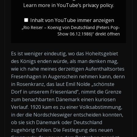
Deutschland
Learn more in
YouTube’s privacy policy
.
(Peters
Inhalt von YouTube immer anzeigen
Pop-
„Rio Reiser – Koenig von Deutschland (Peters Pop-
Show
Show 06.12.1986)“ direkt öffnen
06.12.1986)“
von
Es ist weniger eindeutig, wo das Hoheitsgebiet
YouTube
des Königs enden würde, als man denken mag,
anzeigen
wie ich nahe meines derzeitigen Aufenthaltsortes
Fresenhagen in Augenschein nehmen kann, denn
in Rosenkranz, das laut Emil Nolde „schönste
Dorf in unserem Friesenland“, nimmt die Grenze
zum benachbarten Dänemark einen kuriosen
Verlauf. 1920 kam es zu einer Volksabstimmung,
in der die Nordschleswiger entscheiden konnten,
ob sie sich Dänemark oder Deutschland
zugehörig fühlen. Die Festlegung des neuen