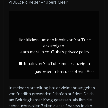
VIDEO: Rio Reiser – “Übers Meer”:
„Rio
Reiser
–
Übers
Hier klicken, um den Inhalt von YouTube
Meer“
anzuzeigen.
von
Learn more in
YouTube’s privacy policy
.
YouTube
anzeigen
Inhalt von YouTube immer anzeigen
„Rio Reiser – Übers Meer“ direkt öffnen
In meiner Vorstellung hat er vielmehr umgeben
von friedlich grasenden Schafen auf dem Deich
am Beltringharder Koog gesessen, als ihm die
sehnsuchtsvollen Zeilen dieses Shantys in den