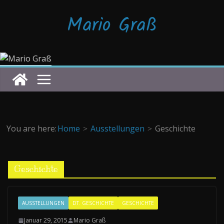
Zum
Mario Graß
Inhalt
springen
You are here:
Home
Ausstellungen
Geschichte
Geschichte
AUSSTELLUNGEN
DT. GESCHICHTE
GESCHICHTE
Januar 29, 2015
Mario Graß