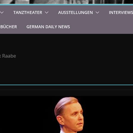
TANZTHEATER
AUSSTELLUNGEN
INTERVIEW
BÜCHER
GERMAN DAILY NEWS
 Raabe