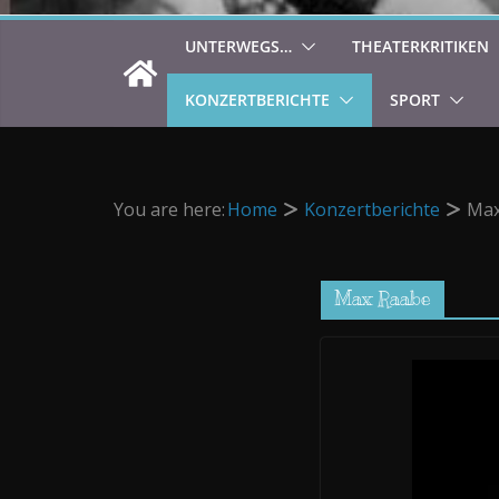
UNTERWEGS…
THEATERKRITIKEN
KONZERTBERICHTE
SPORT
You are here:
Home
Konzertberichte
Max
Max Raabe