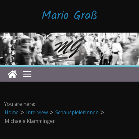
Zum
Mario Graß
Inhalt
springen
You are here:
Home
Interview
SchauspielerInnen
Michaela Klamminger