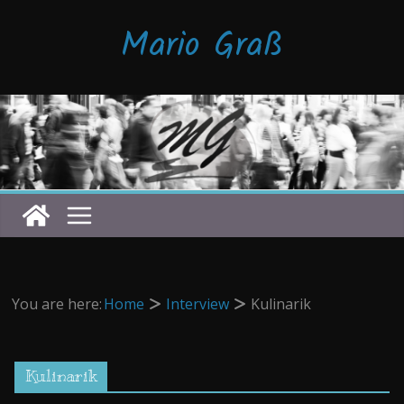
Zum
Mario Graß
Inhalt
springen
You are here:
Home
Interview
Kulinarik
Kulinarik