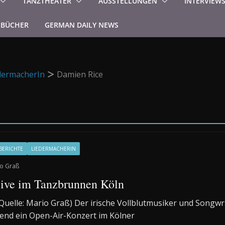
TANZTHEATER
AUSSTELLUNGEN
INTERVIEW
BÜCHER
GERMAN DAILY NEWS
dermacherIn
Damien Rice
BERICHTE
LIEDERMACHERIN
o Graß
ive im Tanzbrunnen Köln
(Quelle: Mario Graß) Der irische Vollblutmusiker und Songwr
nd ein Open-Air-Konzert im Kölner