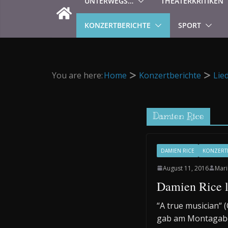
UNTERWEGS…
THEATERKRITIKEN
KONZERTBERICHTE
SPORT
You are here:
Home
Konzertberichte
Lie
Damien Rice
DAMIEN RICE
KONZERT
August 11, 2016
Mari
Damien Rice l
“A true musician“ 
gab am Montagabe