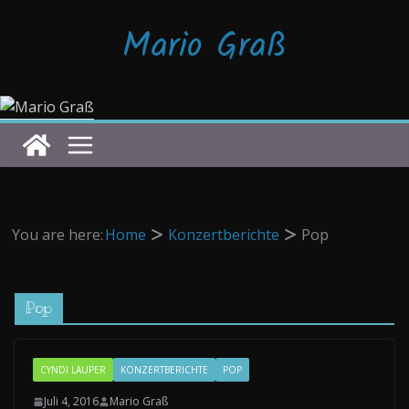
Zum
Mario Graß
Inhalt
springen
You are here:
Home
Konzertberichte
Pop
Pop
CYNDI LAUPER
KONZERTBERICHTE
POP
Juli 4, 2016
Mario Graß