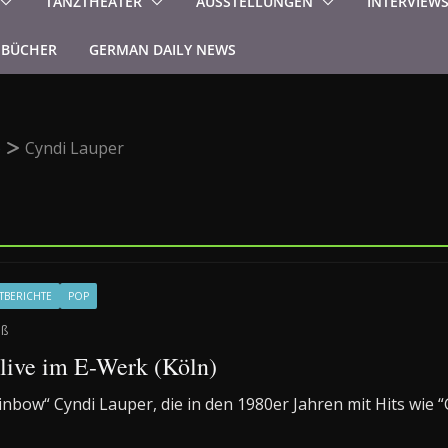
TANZTHEATER
AUSSTELLUNGEN
INTERVIEW
BÜCHER
GERMAN DAILY NEWS
p
Cyndi Lauper
TBERICHTE
POP
aß
live im E-Werk (Köln)
ainbow“ Cyndi Lauper, die in den 1980er Jahren mit Hits wie “G