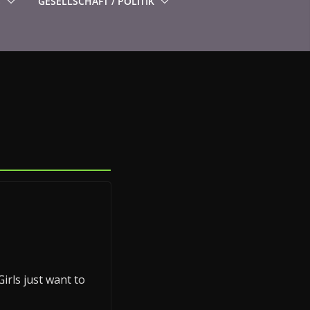
S
GESELLSCHAFT / POLITIK
irls just want to