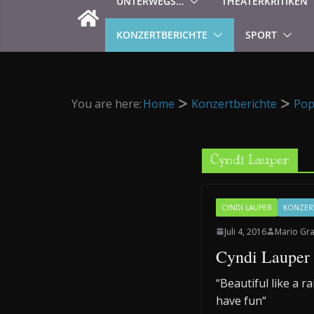
UNTERWEGS…
THEATERKRITIKEN
KONZERTBERICHTE
SPORT
You are here:
Home
Konzertberichte
Po
Cyndi Lauper
CYNDI LAUPER
KONZER
Juli 4, 2016
Mario Gr
Cyndi Lauper 
“Beautiful like a r
have fun“