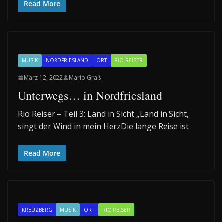
Read More
MUSIK
NORDFRIESLAND
ORT
RIO REISER
März 12, 2022
Mario Graß
Unterwegs… in Nordfriesland
Rio Reiser – Teil 3: Land in Sicht „Land in Sicht,
singt der Wind in mein HerzDie lange Reise ist
Read More
KREUZBERG
MUSIK
ORT
RIO REISER