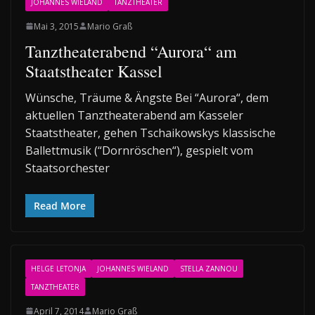
JOHANNES WIELAND
TANZTHEATER
Mai 3, 2015
Mario Graß
Tanztheaterabend “Aurora“ am
Staatstheater Kassel
Wünsche, Träume & Ängste Bei “Aurora“, dem
aktuellen Tanztheaterabend am Kasseler
Staatstheater, gehen Tschaikowskys klassische
Ballettmusik (“Dornröschen“), gespielt vom
Staatsorchester
Read More
HELGE LETONJA
JOHANNES WIELAND
STELLA ZANNOU
TANZTHEATER
April 7, 2014
Mario Graß