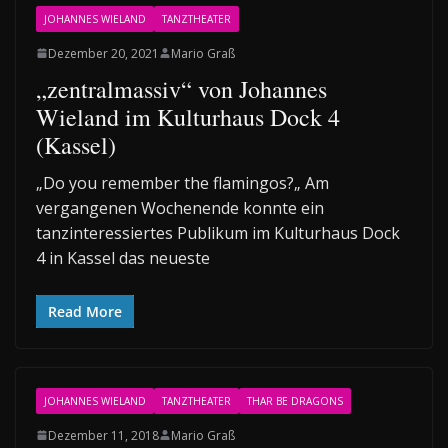
JOHANNES WIELAND
TANZTHEATER
Dezember 20, 2021
Mario Graß
„zentralmassiv“ von Johannes
Wieland im Kulturhaus Dock 4
(Kassel)
„Do you remember the flamingos?„ Am
vergangenen Wochenende konnte ein
tanzinteressiertes Publikum im Kulturhaus Dock
4 in Kassel das neueste
Read More
JOHANNES WIELAND
TANZTHEATER
THAR BE DRAGONS
Dezember 11, 2018
Mario Graß