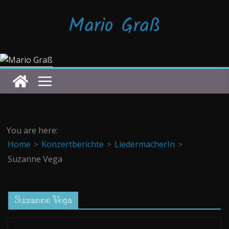
Zum
Mario Graß
Inhalt
springen
You are here:
Home
Konzertberichte
LiedermacherIn
Suzanne Vega
Suzanne Vega