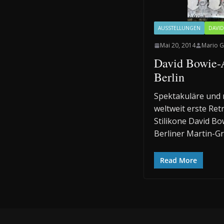
AUSSTELLUNGEN
DAVID
Mai 20, 2014
Mario G
David Bowie-A
Berlin
Spektakuläre und 
weltweit erste Ret
Stilikone David Bow
Berliner Martin-G
Read More