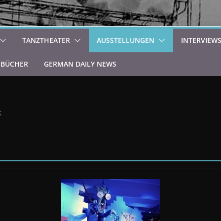
TANZTHEATER
AUSSTELLUNGEN
INTERVIEW
BÜCHER
GERMAN DAILY NEWS
k