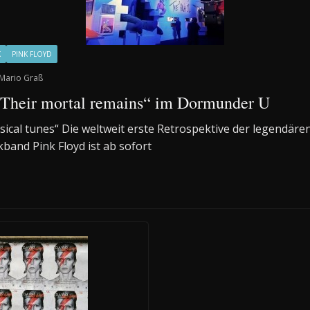
K
PINK FLOYD
Mario Graß
“Their mortal remains“ im Dormunder U
sical tunes“ Die weltweit erste Retrospektive der legendäre
band Pink Floyd ist ab sofort