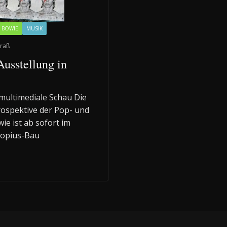
 BOWIE
MUSIK
raß
usstellung in
multimediale Schau Die
rospektive der Pop- und
ie ist ab sofort im
ropius-Bau