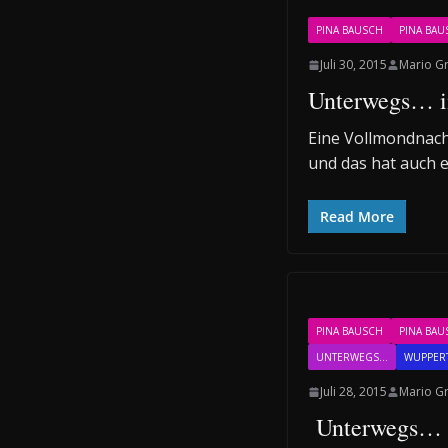
PINA BAUSCH
PINA BAU
Juli 30, 2015
Mario G
Unterwegs… i
Eine Vollmondnacht
und das hat auch 
Read More
PINA BAUSCH
PINA BAU
UNTERWEGS...
WUPPER
Juli 28, 2015
Mario G
Unterwegs… i