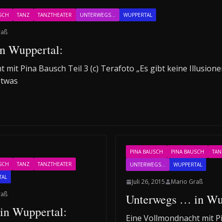
SCH
TANZ
TANZTHEATER
UNTERWEGS...
WUPPERTAL
raß
n Wuppertal:
 mit Pina Bausch Teil 3 (c) Terafoto „Es gibt keine Illusion
etwas
PINA BAUSCH
PINA BAUSCH
TAN
SCH
TANZ
TANZTHEATER
UNTERWEGS...
WUPPERTAL
TAL
Juli 26, 2015
Mario Graß
raß
Unterwegs … in Wu
n Wuppertal:
Eine Vollmondnacht mit Pi