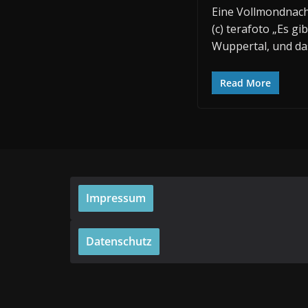
Eine Vollmondnacht
(c) terafoto „Es gib
Wuppertal, und da
Read More
Impressum
Datenschutz