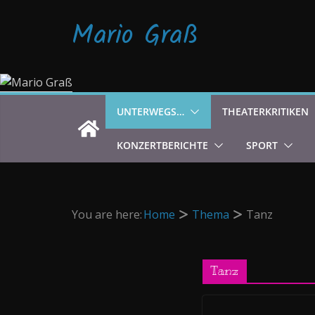
Zum
Mario Graß
Inhalt
springen
UNTERWEGS…
THEATERKRITIKEN
KONZERTBERICHTE
SPORT
You are here:
Home
Thema
Tanz
Tanz