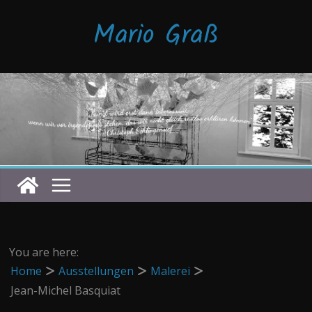
Zum
Mario Graß
Inhalt
springen
You are here:
Home
Ausstellungen
Malerei
Jean-Michel Basquiat