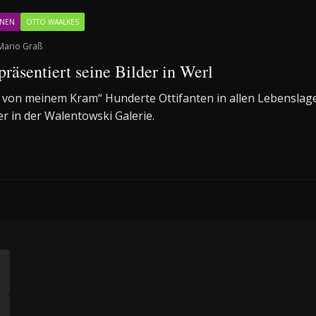
NNEN
OTTO WAALKES
Mario Graß
räsentiert seine Bilder in Werl
rt von meinem Kram“ Hunderte Ottifanten in allen Lebensla
r in der Walentowski Galerie.