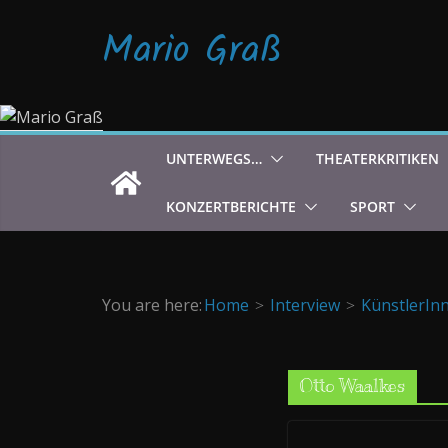
Zum
Mario Graß
Inhalt
springen
UNTERWEGS…
THEATERKRITIKEN
KONZERTBERICHTE
SPORT
You are here:
Home
Interview
KünstlerIn
Otto Waalkes