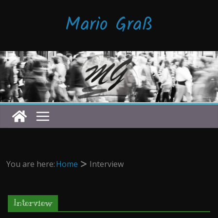
Zum
Mario Graß
Inhalt
springen
You are here:
Home
Interview
Interview