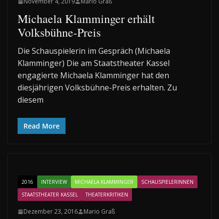
November 4, 2019
Mario Graß
Michaela Klamminger erhält
Volksbühne-Preis
Die Schauspielerin im Gespräch (Michaela
Klamminger) Die am Staatstheater Kassel
engagierte Michaela Klamminger hat den
diesjährigen Volksbühne-Preis erhalten. Zu
diesem
Read More
2016
INTERVIEW
MICHAELA KLAMMINGER
SCHAUSPIELERINNEN
STAATSTHEATER KASSEL
THEATERKRITIKEN
Dezember 23, 2016
Mario Graß