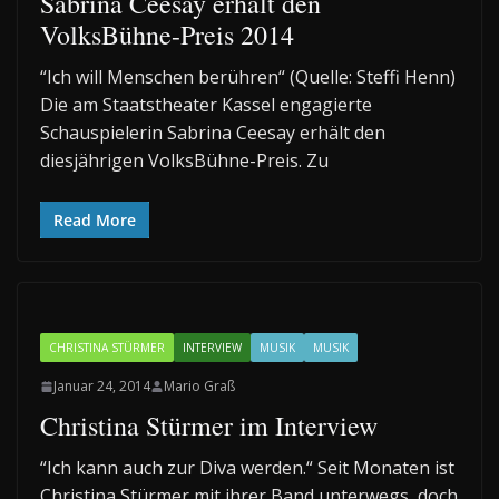
Sabrina Ceesay erhält den
VolksBühne-Preis 2014
“Ich will Menschen berühren“ (Quelle: Steffi Henn)
Die am Staatstheater Kassel engagierte
Schauspielerin Sabrina Ceesay erhält den
diesjährigen VolksBühne-Preis. Zu
Read More
CHRISTINA STÜRMER
INTERVIEW
MUSIK
MUSIK
Januar 24, 2014
Mario Graß
Christina Stürmer im Interview
“Ich kann auch zur Diva werden.“ Seit Monaten ist
Christina Stürmer mit ihrer Band unterwegs, doch