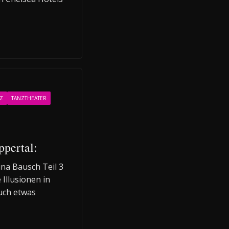
Z
TANZTHEATER
pertal:
na Bausch Teil 3
 Illusionen in
uch etwas