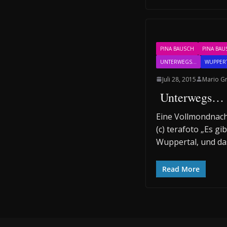
PINA BAUSCH
PINA BAU
UNTERWEGS...
WUPPER
Juli 28, 2015
Mario G
Unterwegs… i
Eine Vollmondnacht
(c) terafoto „Es gib
Wuppertal, und da
Read More