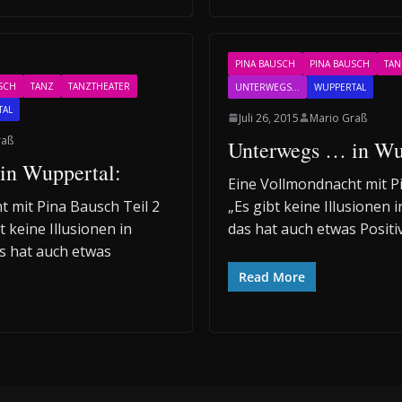
PINA BAUSCH
PINA BAUSCH
TAN
SCH
TANZ
TANZTHEATER
UNTERWEGS...
WUPPERTAL
TAL
Juli 26, 2015
Mario Graß
raß
Unterwegs … in Wu
n Wuppertal:
Eine Vollmondnacht mit Pi
 mit Pina Bausch Teil 2
„Es gibt keine Illusionen 
t keine Illusionen in
das hat auch etwas Positi
s hat auch etwas
Read More