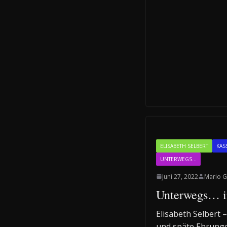
ELISABETH SELBERT
KAS
UNTERWEGS...
Juni 27, 2022
Mario G
Unterwegs… i
Elisabeth Selbert 
und späte Ehrunge