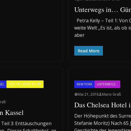
Unterwegs in… Gü
Petra Kelly – Teil 1: Von
weite Welt „Es ist, als ob 
aber
Read More
SEL
POLITIK / GESCHICHTE
NEW YORK
UNTERWEGS...
Mai 21, 2018
Mario Graß
raß
Das Chelsea Hotel 
n Kassel
Der Höhepunkt des Surrea
Stefanie Moritz) Nach 65 J
– Teil 3: Enttäuschungen
Geschichte des legendäre
n „Dieser Schalthebel, an