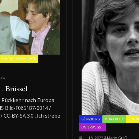
POLITIK / GESCHICHTE
raß
… Brüssel
 2: Rückkehr nach Europa
45 Bild-F065187-0014 /
/ CC-BY-SA 3.0 „Ich strebe
GÜNZBURG
PETRA KELLY
POLITI
UNTERWEGS...
Juli 18, 2023
Mario Graß