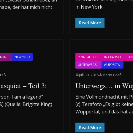
in New York
abe, der hat mich nicht
Read More
KUNST
NEW YORK
PINA BAUSCH
PINA BAUSCH
TAN
UNTERWEGS...
WUPPERTAL
raß
Juli 30, 2015
Mario Graß
squiat – Teil 3:
Unterwegs… in Wup
rson. I am a legend“
Eine Vollmondnacht mit Pi
) (Quelle: Brigitte King)
(c) Terafoto „Es gibt keine
Wuppertal, und das hat a
Read More