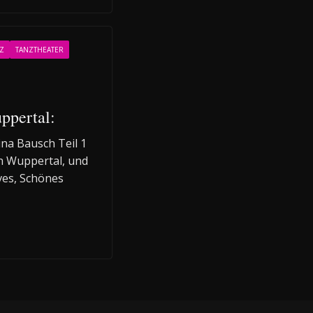
Z
TANZTHEATER
ppertal:
na Bausch Teil 1
in Wuppertal, und
ves, Schönes