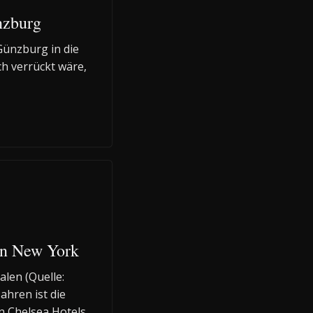
nzburg
 Günzburg in die
ich verrückt wäre,
in New York
len (Quelle:
ahren ist die
n Chelsea Hotels