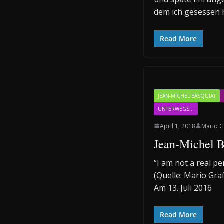
dem ich gesessen h
Read More
JEAN-MICHEL BASQUIAT
UNTERWEGS...
April 1, 2018
Mario G
Jean-Michel Ba
“I am not a real pe
(Quelle: Mario Graß
Am 13. Juli 2016
Read More