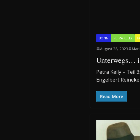
BONN
PETRA KELLY
P
August 28, 2023
Mari
Unterwegs… i
Petra Kelly – Teil
Engelbert Reineke
Read More