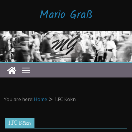
Zum
Mario Graß
Inhalt
springen
You are here:
Home
1.FC Kökn
1.FC Kökn