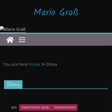
Zum
Mario Graß
Inhalt
springen
You are here:
Home
Eitrea
Eitrea
2025
STAATSTHEATER KASSEL
THEATERKRITIKEN