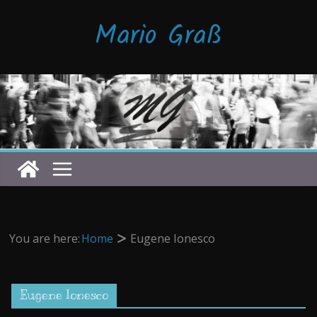
Zum
Mario Graß
Inhalt
springen
You are here:
Home
Eugene Ionesco
Eugene Ionesco