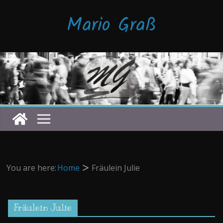
Zum
Mario Graß
Inhalt
springen
You are here:
Home
Fräulein Julie
Fräulein Julie