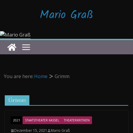
Zum
Mario Graß
Inhalt
springen
You are here:
Home
Grimm
Grimm
2021
STAATSTHEATER KASSEL
THEATERKRITIKEN
Dezember 15, 2021
Mario Graß