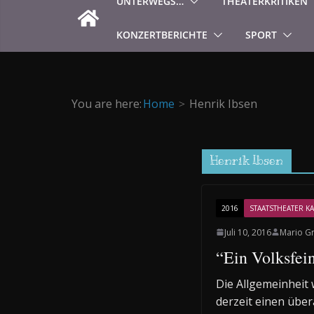
UNTERWEGS…
THEATERKRITIKEN
KONZERTBERICHTE
SPORT
You are here:
Home
Henrik Ibsen
Henrik Ibsen
2016
STAATSTHEATER KA
Juli 10, 2016
Mario G
“Ein Volksfei
Die Allgemeinheit 
derzeit einen über