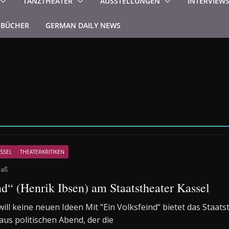
TANZTHEATER
AUSSTELLUNGEN
INTERVIEW
BÜCHER
GERMAN DAILY NEWS
SSEL
THEATERKRITIKEN
raß
nd“ (Henrik Ibsen) am Staatstheater Kassel
will keine neuen Ideen Mit “Ein Volksfeind“ bietet das Staats
aus politischen Abend, der die