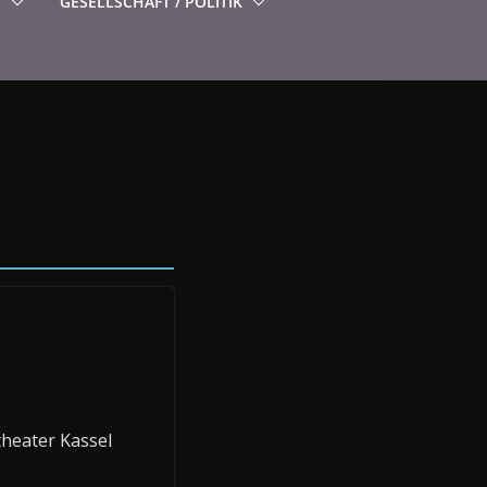
S
GESELLSCHAFT / POLITIK
theater Kassel