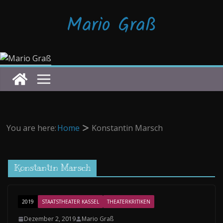
Zum
Mario Graß
Inhalt
springen
You are here:
Home
Konstantin Marsch
Konstantin Marsch
2019
STAATSTHEATER KASSEL
THEATERKRITIKEN
Dezember 2, 2019
Mario Graß