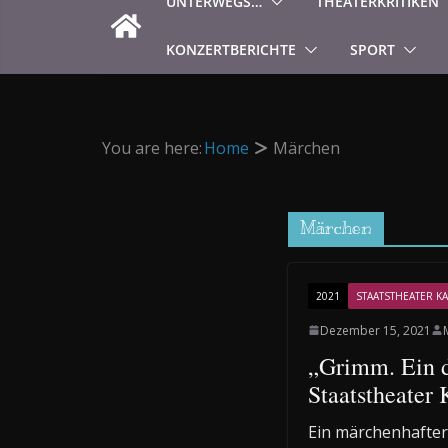
UNTERWEGS…
THEATERKRITIKEN
KONZERTBERICHTE
SPORT
You are here:
Home
Märchen
Märchen
2021
STAATSTHEATER KA
Dezember 15, 2021
„Grimm. Ein d
Staatstheater 
Ein märchenhafter