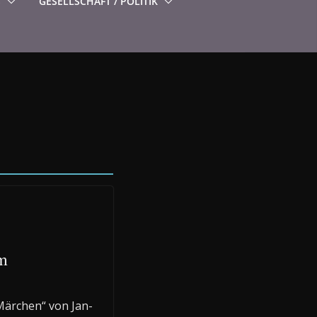
S
GESELLSCHAFT / POLITIK
am
Märchen“ von Jan-