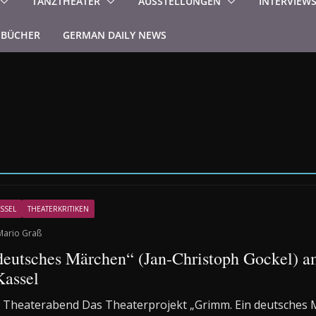
TANZTHEATER
AUSSTELLUNGEN
INTERVIEW
BÜCHER
GERMAN DAILY NEWS
SSEL
THEATERKRITIKEN
Mario Graß
eutsches Märchen“ (Jan-Christoph Gockel) 
Kassel
 Theaterabend Das Theaterprojekt „Grimm. Ein deutsches 