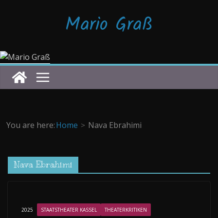
Zum
Mario Graß
Inhalt
springen
You are here:
Home
Nava Ebrahimi
Nava Ebrahimi
2025
STAATSTHEATER KASSEL
THEATERKRITIKEN