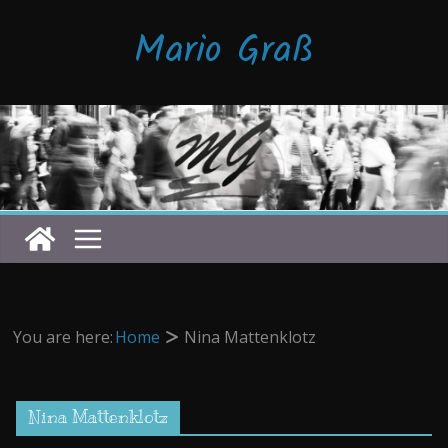
Zum
Mario Graß
Inhalt
springen
You are here:
Home
Nina Mattenklotz
Nina Mattenklotz