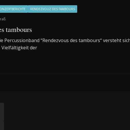
ONZERTBERICHTE
RENDEZVOUZ DES TAMBOURS
raß
es tambours
 Die Percussionband “Rendezvous des tambours“ versteht sich 
Vielfältigkeit der