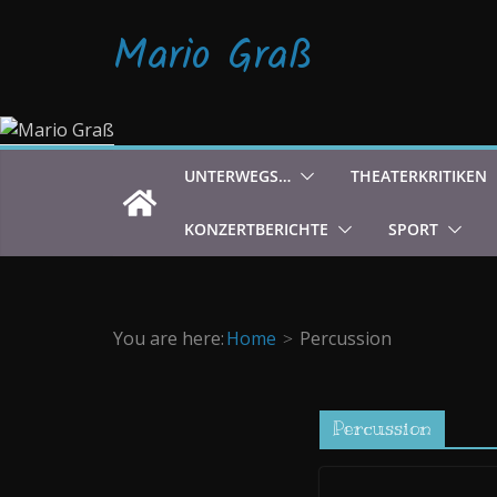
Zum
Mario Graß
Inhalt
springen
UNTERWEGS…
THEATERKRITIKEN
KONZERTBERICHTE
SPORT
You are here:
Home
Percussion
Percussion