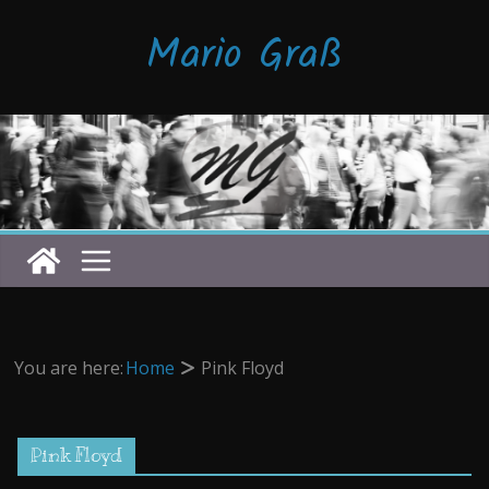
Zum
Mario Graß
Inhalt
springen
You are here:
Home
Pink Floyd
Pink Floyd