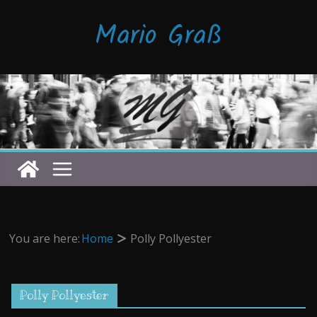
Zum
Mario Graß
Inhalt
springen
You are here:
Home
Polly Pollyester
Polly Pollyester