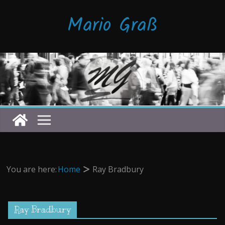
Zum
Mario Graß
Inhalt
springen
You are here:
Home
Ray Bradbury
Ray Bradbury