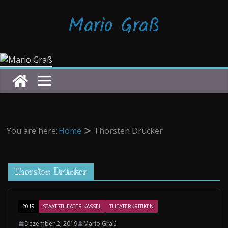
Zum
Mario Graß
Inhalt
springen
You are here:
Home
Thorsten Drücker
Thorsten Drücker
2019
STAATSTHEATER KASSEL
THEATERKRITIKEN
Dezember 2, 2019
Mario Graß