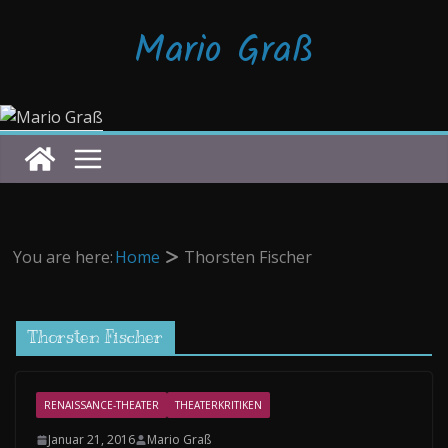
Zum
Mario Graß
Inhalt
springen
You are here:
Home
Thorsten Fischer
Thorsten Fischer
RENAISSANCE-THEATER
THEATERKRITIKEN
Januar 21, 2016
Mario Graß