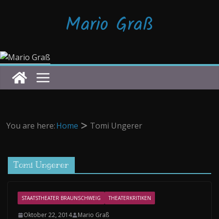
Zum
Mario Graß
Inhalt
springen
You are here:
Home
Tomi Ungerer
Tomi Ungerer
STAATSTHEATER BRAUNSCHWEIG
THEATERKRITIKEN
Oktober 22, 2014
Mario Graß