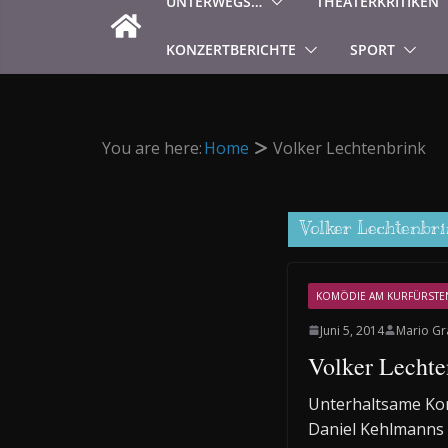
UNTERWEGS…
THEATERKRITIKEN
KONZERTBERICHTE
SPORT
You are here:
Home
Volker Lechtenbrink
Volker Lechtenbr
KOMÖDIE AM KURFÜRST
Juni 5, 2014
Mario Gr
Volker Lechte
Unterhaltsame Komö
Daniel Kehlmanns 