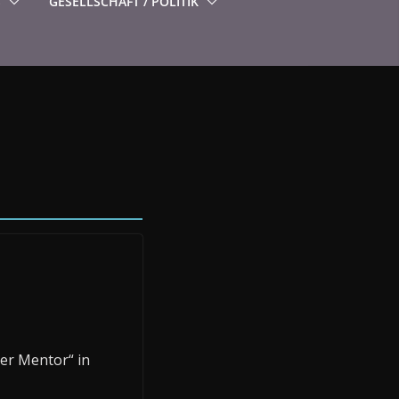
S
GESELLSCHAFT / POLITIK
der Mentor“ in