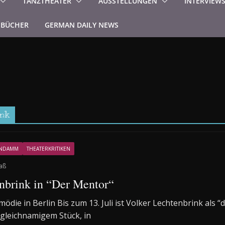
TANZTHEATER
AUSSTELLUNGEN
INTERVIEW
BÜCHER
GERMAN DAILY NEWS
ink
ENDAMM
THEATERKRITIKEN
aß
nbrink in “Der Mentor“
die in Berlin Bis zum 13. Juli ist Volker Lechtenbrink als “
gleichnamigem Stück, in