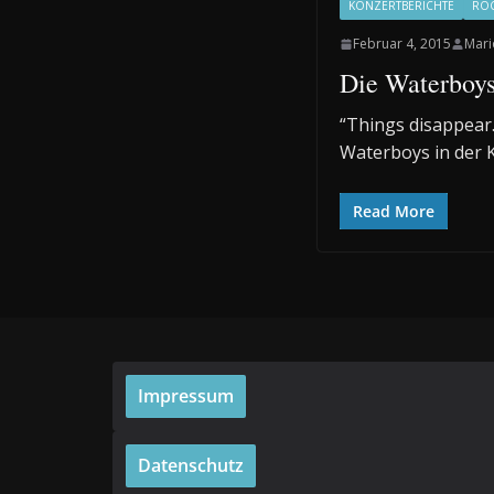
KONZERTBERICHTE
RO
Februar 4, 2015
Mari
Die Waterboys
“Things disappear…
Waterboys in der K
Read More
Impressum
Datenschutz