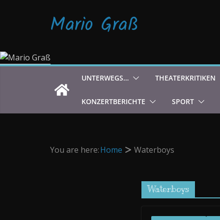
Zum
Mario Graß
Inhalt
springen
UNTERWEGS…
THEATERKRITIKEN
KONZERTBERICHTE
SPORT
You are here:
Home
Waterboys
Waterboys