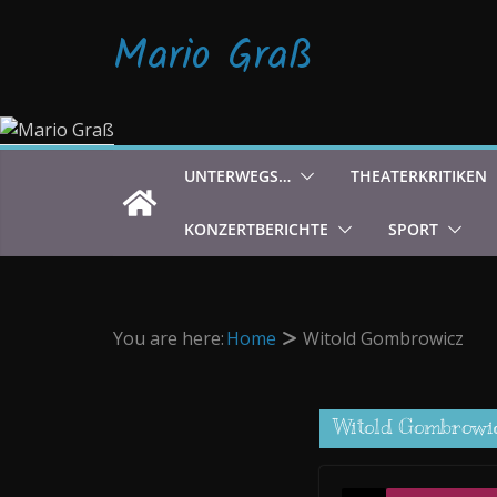
Zum
Mario Graß
Inhalt
springen
UNTERWEGS…
THEATERKRITIKEN
KONZERTBERICHTE
SPORT
You are here:
Home
Witold Gombrowicz
Witold Gombrowi