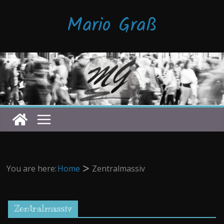
Zum
Mario Graß
Inhalt
springen
You are here:
Home
Zentralmassiv
Zentralmassiv