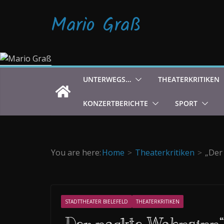
Zum
Mario Graß
Inhalt
springen
UNTERWEGS…
THEATERKRITIKEN
KONZERTBERICHTE
SPORT
You are here:
Home
Theaterkritiken
„Der
STADTTHEATER BIELEFELD
THEATERKRITIKEN
„Der nackte Wahnsinn“