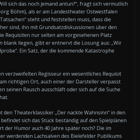
ll sich das noch jemand antun?“, fragt sich vermutlich
eorg Böhm), als er am Landestheater Ostwestfalen
Tatsachen“ steht und feststellen muss, dass die
cher sind, ihn mit Grundsatzdiskussionen über den
die Requisiten nur selten am vorgesehenen Platz
en blank liegen, gibt er entnervt die Losung aus: „Wir
alprobe“. Ein Satz, der die kommende Katastrophe
den verzweifelten Regisseur ein wesentliches Requisit
 am richtigen Ort, auch einer der Darsteller verpasst
sen seinen Rausch ausschläft oder sich auf die Suche
hat.
hat den Theaterklassiker „Der nackte Wahnsinn“ in den
befindet sich das Stück beständig auf den Spielplänen
rt der Humor auch 40 Jahre später noch? Die im
ter werdenden Lachsalven des Bielefelder Publikums