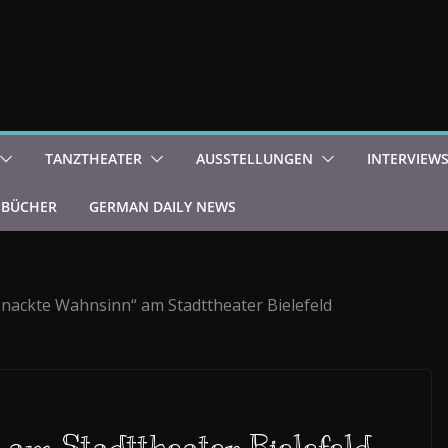
TANZTHEATER
AUSSTELLUNGEN
INTERVIEW
BÜCHER
GERMAN DAILY NEWS
 nackte Wahnsinn“ am Stadttheater Bielefeld
 am Stadttheater Bielefeld