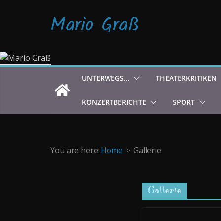
Zum
Mario Graß
Inhalt
springen
UNTERWEGS…
THEATERKRITIKEN
KONZERTBERICHTE
SPORT
You are here:
Home
Gallerie
Gallerie