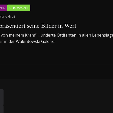
NNEN
OTTO WAALKES
Mario Graß
räsentiert seine Bilder in Werl
rt von meinem Kram“ Hunderte Ottifanten in allen Lebensla
r in der Walentowski Galerie.