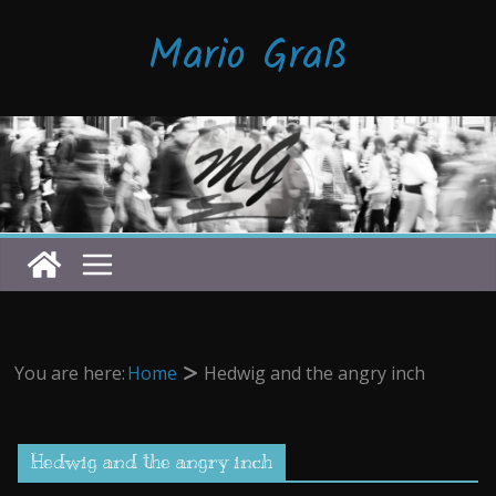
Zum
Mario Graß
Inhalt
springen
You are here:
Home
Hedwig and the angry inch
Hedwig and the angry inch