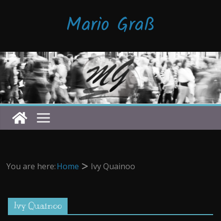
Zum
Mario Graß
Inhalt
springen
You are here:
Home
Ivy Quainoo
Ivy Quainoo