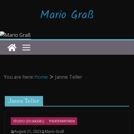
Zum
Mario Graß
Inhalt
springen
You are here:
Home
Janne Teller
Janne Teller
STUDIO LEV (KASSEL)
THEATERKRITIKEN
August 21, 2023
Mario Graß