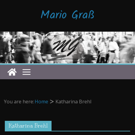
Zum
Mario Graß
Inhalt
springen
You are here:
Home
Katharina Brehl
Katharina Brehl