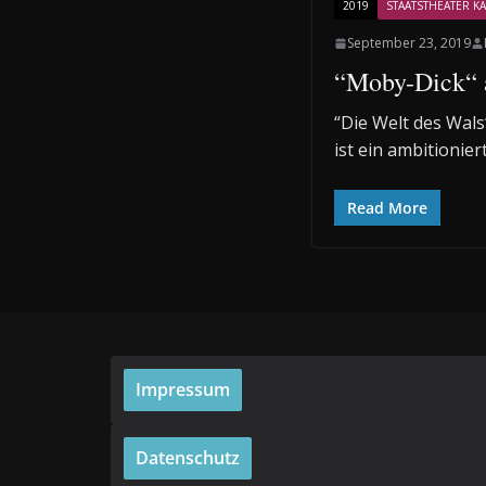
2019
STAATSTHEATER KA
September 23, 2019
“Moby-Dick“ a
“Die Welt des Wal
ist ein ambitionier
Read More
Impressum
Datenschutz