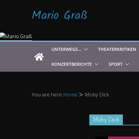
Zum
Mario Graß
Inhalt
springen
UNTERWEGS…
THEATERKRITIKEN
KONZERTBERICHTE
SPORT
You are here:
Home
Moby Dick
Moby Dick