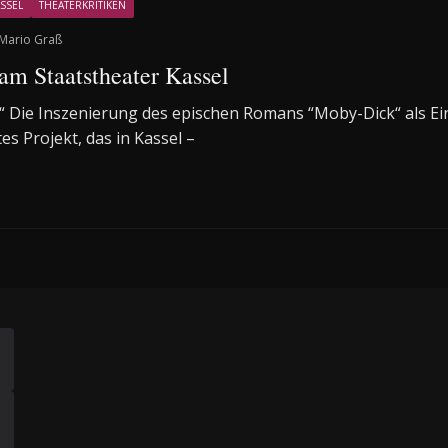
SSEL
THEATERKRITIKEN
Mario Graß
m Staatstheater Kassel
s“ Die Inszenierung des epischen Romans “Moby-Dick“ als E
tes Projekt, das in Kassel –