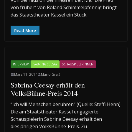
Von der Illusion der linearen Zeit Mit “Die Frau
von früher“ von Roland Schimmelpfennig bringt
das Staatstheater Kassel ein Stück,
Read More
INTERVIEW
SABRINA CEESAY
SCHAUSPIELERINNEN
März 11, 2014
Mario Graß
Sabrina Ceesay erhält den
VolksBühne-Preis 2014
“Ich will Menschen berühren“ (Quelle: Steffi Henn)
Die am Staatstheater Kassel engagierte
Schauspielerin Sabrina Ceesay erhält den
diesjährigen VolksBühne-Preis. Zu