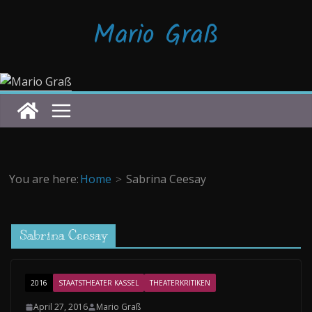
Zum
Mario Graß
Inhalt
springen
You are here:
Home
Sabrina Ceesay
Sabrina Ceesay
2016
STAATSTHEATER KASSEL
THEATERKRITIKEN
April 27, 2016
Mario Graß