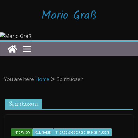
Zum
Mario Graß
Inhalt
springen
You are here:
Home
Spirituosen
Spirituosen
INTERVIEW
KULINARIK
THERES & GEORG EHRINGHAUSEN