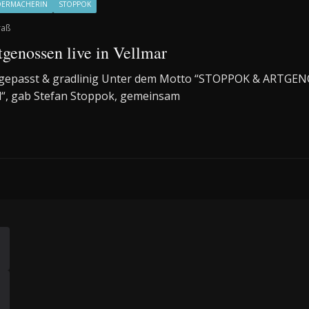
DERMACHERIN
STOPPOK
raß
genossen live in Vellmar
ngepasst & gradlinig Unter dem Motto “STOPPOK & ARTGE
al“, gab Stefan Stoppok, gemeinsam