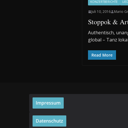
KONZERTBERICHTE
LIE
Juli 10, 2016
Mario G
Stoppok & Art
Authentisch, una
global – Tanz lok
Read More
Impressum
Datenschutz