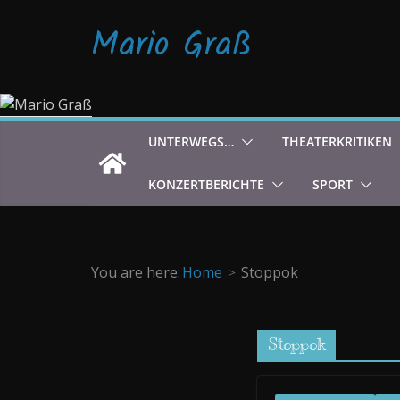
Zum
Mario Graß
Inhalt
springen
UNTERWEGS…
THEATERKRITIKEN
KONZERTBERICHTE
SPORT
You are here:
Home
Stoppok
Stoppok