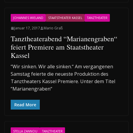
JOHANNES WIELAND
STAATSTHEATER KASSEL
TANZTHEATER
Januar 17, 2017
Mario Graß
Tanztheaterabend “Marianengraben“
feiert Premiere am Staatstheater
Kassel
“Wir sinken. Wir alle sinken.“ Am vergangenen
Samstag feierte die neueste Produktion des
Tanztheaters Kassel Premiere. Unter dem Titel
“Marianengraben“
Read More
STELLA ZANNOU
TANZTHEATER