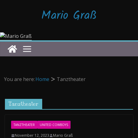
Zum
Mario Graß
Inhalt
springen
You are here:
Home
Tanztheater
Tanztheater
TANZTHEATER
UNITED COWBOYS
November 12, 2023
Mario Graß