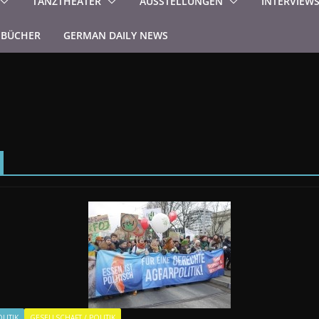
TANZTHEATER
AUSSTELLUNGEN
INTERVIEW
BÜCHER
GERMAN DAILY NEWS
LITIK
GESELLSCHAFT / POLITIK